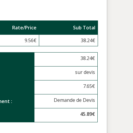
Rate/Price
Sub Total
9.56
€
38.24
€
38.24
€
sur devis
7.65
€
Demande de Devis
ent :
45.89
€