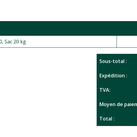
0, Sac 20 kg
Sous-total :
Expédition :
TVA:
Moyen de paiem
Total :