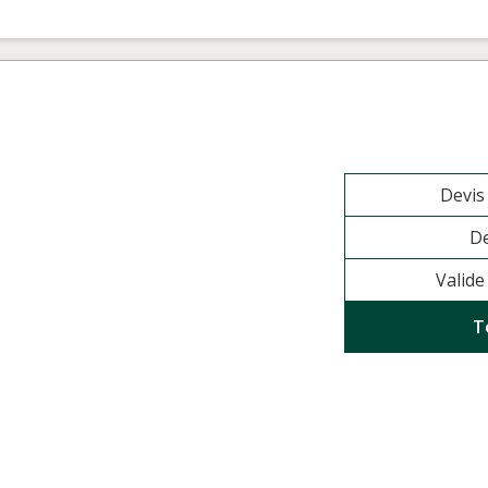
Devi
De
Valide
T